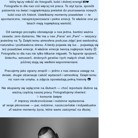
który łączy miłość do fotografii, ludzi i dobrej energii 📸❤️
Fotografia to dla nas coś więcej niż praca. To styl życia, sposób
patrzenia na świat i najpiękniejszy pretekst do poznawania nowych
ludzi oraz ich historii. Uwielbiamy momenty prawdziwe — te
spontaniczne, niewyreżyserowane i pełne emocji. To właśnie one po
latach mają największą wartość.
Od samego początku obowiązuje u nas jedna, bardzo ważna
zasada: zero dystansu. Nie ma u nas „Pana” ani „Pani” — wszyscy
jesteśmy na Ty. Dzięki temu atmosfera podczas zdjęć jest swobodna,
naturalna i pozbawiona stresu. A kiedy pojawia się luz… pojawiają się
też prawdziwe emocje. A właśnie emocje tworzą najlepsze kadry 😊
Fotografia to dla nas nie tylko klikanie migawki. To łapanie spojrzeń,
śmiechu, wzruszeń, drobnych gestów i tych małych chwil, które
później stają się wielkimi wspomnieniami.
Pracujemy jako zgrany zespół — jedno z nas zwraca uwagę na
detale, drugie obserwuje całość wydarzeń i atmosferę. Dzięki temu
nic nam nie umyka, a zdjęcia opowiadają pełną historię 📷
Nie skupiamy się wyłącznie na ślubach — choć reportaże ślubne są
ważną częścią naszej pracy. Fotografujemy również:
✨ komunie święte
🎉 imprezy okolicznościowe i rodzinne wydarzenia
🌿 sesje plenerowe — par, rodzinne, narzeczeńskie i indywidualne
👶 ważne momenty życia, które warto zatrzymać na dłużej