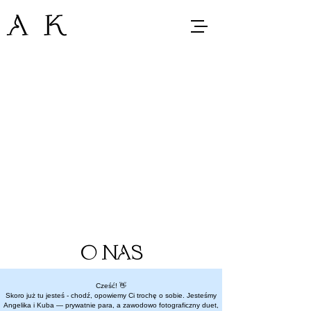
A K
O NAS
Cześć! 👋
Skoro już tu jesteś - chodź, opowiemy Ci trochę o sobie. Jesteśmy
Angelika i Kuba — prywatnie para, a zawodowo fotograficzny duet,