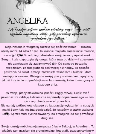
ANGELIKA
„W kazdym zdjeciu szukam odrobiny magii — bo swiat
wyglada najpiekniej wtedy, gdy pozwolimy wyobrazni
opowiedziec
jego historie.”
Moja historia z fotografią zaczęła się dość niewinnie — miałam
wtedy może 14 albo 15 lat. To właśnie mój tata zaraził mnie miłością
do zdjęć 😊❤️ To od niego dostałam swój pierwszy aparat marki
Sony… i tak rozpoczęła się droga, która trwa do dziś — i absolutnie
nie zamierzam się zatrzymywać 📸✨ Od samego początku
wiedziałam, że fotografia to coś więcej niż hobby. To sposób
patrzenia na świat, emocje zamknięte w kadrach i historie, które
zostają na zawsze. Dlatego w swojej pracy stawiam na najwyższą
jakość i dążenie do perfekcji — to fundamenty, które towarzyszą mi
każdego dnia.
W swojej pracy stawiam na jakość i ciągły rozwój. Lubię mieć
pewność, że oddaję ludziom coś naprawdę dopracowanego — coś,
do czego będą wracać przez lata.
Nie uznaję półśrodków, dlatego od lat pracuję wyłącznie na sprzęcie
marki Sony (tak, można powiedzieć, że jesteśmy w stałym związku
🤝📷). Sprzęt musi być niezawodny, bo emocji nie da się powtórzyć
drugi raz.
Swoje umiejętności rozwijałam przez 6 lat w Szkocji, w Aberdeen. To
właśnie tam uczyłam się profesjonalnej fotografii, uczestniczyłam w