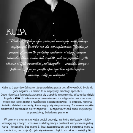
KUBA
„Podróze i fotografia zwierzat nauczyly mnie jednego
– najlepszych kadrów nie da
sie
zaplanowac
. Trzeba je
poczuc. Czasem to godziny czekania w ciszy, czasem
sekunda, która znika tak szybko, jak
sie
pojawila. Ale
wlasnie w tych momentach jest wszystko – prawda, emocje i
historia. A ja po prostu chce byc tam wystarczajcco
uwazny, zeby ja uchwycic.”
Kuba to żywy dowód na to, że prawdziwa pasja potrafi wywrócić życie do
góry nogami – i zrobić to w najlepszy możliwy sposób ✨
Jego historia z fotografią zaczęła się zupełnie niepozornie. Wszystko dzięki
Angelice 📸❤️ To właśnie ona pokazała mu, że zdjęcia to coś znacznie
więcej niż tylko aparat i naciśnięcie spustu migawki. To emocje, historia,
światło, detale i momenty, które nigdy się nie powtórzą. Z czasem zwykła
ciekawość przerodziła się w zajawkę… a zajawka w coś dużo większego –
w prawdziwą, świadomą pasję 🔥
W pewnym momencie Kuba podjął decyzję, na którą nie każdy miałby
odwagę się zdobyć. Zostawił stabilną pracę i postawił wszystko na jedną
kartę – fotografię. Bez planu B, bez zabezpieczeń, ale z ogromną wiarą w
siebie i to, co czuje 💪 I jak się okazało… był to strzał w dziesiątkę 🎯