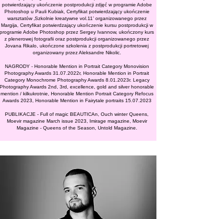
potwierdzający ukończenie postprodukcji zdjęć w programie Adobe
Photoshop u Pauli Kubiak, Certyfikat potwierdzający ukończenie
warsztatów ‚Szkolnie kreatywne vol.11’ organizowanego przez
Margija, Certyfikat potwierdzający ukończenie kursu postprodukcji w
programie Adobe Photoshop przez Sergey Ivannow, ukończony kurs
z plenerowej fotografii oraz postprodukcji organizowanego przez
Jovana Rikalo, ukończone szkolenia z postprodukcji portretowej
organizowany przez Aleksandre Nikolic.
NAGRODY - Honorable Mention in Portrait Category Monovision
Photography Awards 31.07.2022r, Honorable Mention in Portrait
Category Monochrome Photography Awards 8.01.2023r. Legacy
Photography Awards 2nd, 3rd, excellence, gold and silver honorable
mention / kilkukrotnie, Honorable Mention Portrait Category Refocus
Awards 2023, Honorable Mention in Fairytale portraits
15.07.2023
PUBLIKACJE - Full of magic BEAUTICAn, Ouch winter Queens,
Moevir magazine March issue 2023, Imirage magazine, Moevir
Magazine - Queens of the Season, Untold Magazine.