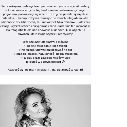
Nie oczekujemy perfekcji. Naszym zadaniem jest stworzyć atmosferę,
w której możecie być sobą. Podpowiemy, rozluźnimy sytuację,
pogadamy, pośmiejemy się razem… a zdjęcia powstaną zupełnie
naturalnie.
Chcemy, żebyście wracając do swoich fotografii za kilka,
kilkanaście czy kilkadziesiąt lat, nie widzieli tylko obrazów — ale czuli
emocje, słyszeli śmiech i przypominali sobie dokładnie ten moment 💛
Bo fotografia to dla nas opowieść o ludziach. O relacjach. O
chwilach, które mijają szybciej, niż myślimy.
Jeśli szukasz fotografów, z którymi:
✨ będzie swobodnie i bez stresu
✨ nie trzeba udawać ani pozować na siłę
✨ liczą się emocje, naturalność i dobra atmosfera
✨ a przy okazji złapiecie wspólny vibe
to jesteś w dobrym miejscu 😉
Rozgość się, poznaj nas bliżej i… daj się złapać w kadr 📸