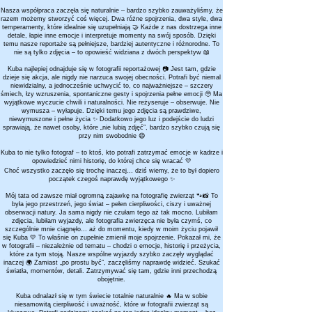
Nasza współpraca zaczęła się naturalnie – bardzo szybko zauważyliśmy, że
razem możemy stworzyć coś więcej. Dwa różne spojrzenia, dwa style, dwa
temperamenty, które idealnie się uzupełniają 🤝 Każde z nas dostrzega inne
detale, łapie inne emocje i interpretuje momenty na swój sposób. Dzięki
temu nasze reportaże są pełniejsze, bardziej autentyczne i różnorodne. To
nie są tylko zdjęcia – to opowieść widziana z dwóch perspektyw 📖
Kuba najlepiej odnajduje się w fotografii reportażowej 📷 Jest tam, gdzie
dzieje się akcja, ale nigdy nie narzuca swojej obecności. Potrafi być niemal
niewidzialny, a jednocześnie uchwycić to, co najważniejsze – szczery
śmiech, łzy wzruszenia, spontaniczne gesty i spojrzenia pełne emocji 🥹 Ma
wyjątkowe wyczucie chwili i naturalności. Nie reżyseruje – obserwuje. Nie
wymusza – wyłapuje. Dzięki temu jego zdjęcia są prawdziwe,
niewymuszone i pełne życia ✨ Dodatkowo jego luz i podejście do ludzi
sprawiają, że nawet osoby, które „nie lubią zdjęć”, bardzo szybko czują się
przy nim swobodnie 😄
Kuba to nie tylko fotograf – to ktoś, kto potrafi zatrzymać emocje w kadrze i
opowiedzieć nimi historię, do której chce się wracać 💛
Choć wszystko zaczęło się trochę inaczej… dziś wiemy, że to był dopiero
początek czegoś naprawdę wyjątkowego ✨
Mój tata od zawsze miał ogromną zajawkę na fotografię zwierząt 🐾📸 To
była jego przestrzeń, jego świat – pełen cierpliwości, ciszy i uważnej
obserwacji natury. Ja sama nigdy nie czułam tego aż tak mocno. Lubiłam
zdjęcia, lubiłam wyjazdy, ale fotografia zwierzęca nie była czymś, co
szczególnie mnie ciągnęło… aż do momentu, kiedy w moim życiu pojawił
się Kuba 💛 To właśnie on zupełnie zmienił moje spojrzenie. Pokazał mi, że
w fotografii – niezależnie od tematu – chodzi o emocje, historię i przeżycia,
które za tym stoją. Nasze wspólne wyjazdy szybko zaczęły wyglądać
inaczej 🌍 Zamiast „po prostu być”, zaczęliśmy naprawdę widzieć. Szukać
światła, momentów, detali. Zatrzymywać się tam, gdzie inni przechodzą
obojętnie.
Kuba odnalazł się w tym świecie totalnie naturalnie 🔥 Ma w sobie
niesamowitą cierpliwość i uważność, które w fotografii zwierząt są