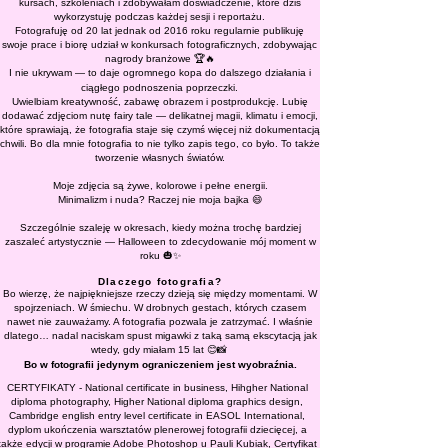
kursach, szkoleniach i zdobywałam doświadczenie, które dziś
wykorzystuję podczas każdej sesji i reportażu.
Fotografuję od 20 lat jednak od 2016 roku regularnie publikuję
swoje prace i biorę udział w konkursach fotograficznych, zdobywając
nagrody branżowe 🏆🔥
I nie ukrywam — to daje ogromnego kopa do dalszego działania i
ciągłego podnoszenia poprzeczki.
Uwielbiam kreatywność, zabawę obrazem i postprodukcję. Lubię
dodawać zdjęciom nutę fairy tale — delikatnej magii, klimatu i emocji,
które sprawiają, że fotografia staje się czymś więcej niż dokumentacją
chwili. Bo dla mnie fotografia to nie tylko zapis tego, co było. To także
tworzenie własnych światów.
Moje zdjęcia są żywe, kolorowe i pełne energii.
Minimalizm i nuda? Raczej nie moja bajka 😄
Szczególnie szaleję w okresach, kiedy można trochę bardziej
zaszaleć artystycznie — Halloween to zdecydowanie mój moment w
roku 🎃✨
Dlaczego fotografia?
Bo wierzę, że najpiękniejsze rzeczy dzieją się między momentami. W
spojrzeniach. W śmiechu. W drobnych gestach, których czasem
nawet nie zauważamy. A fotografia pozwala je zatrzymać. I właśnie
dlatego… nadal naciskam spust migawki z taką samą ekscytacją jak
wtedy, gdy miałam 15 lat 😊📸
Bo w fotografii jedynym ograniczeniem jest wyobraźnia.
CERTYFIKATY - National certificate in business, Hihgher National
diploma photography, Higher National diploma graphics design,
Cambridge english entry level certificate in EASOL International,
dyplom ukończenia warsztatów plenerowej fotografii dziecięcej, a
także edycji w programie Adobe Photoshop u Pauli Kubiak, Certyfikat